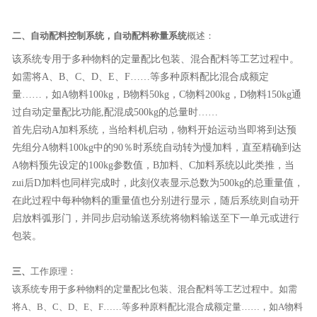
二、自动配料控制系统，自动配料称量系统
概述
：
该系统专用于多种物料的定量配比包装、混合配料等工艺过程中。
如需将
A
、
B
、
C
、
D
、
E
、
F
……等多种原料配比混合成额定
量……，如
A
物料
100kg
，
B
物料
50kg
，
C
物料
200kg
，
D
物料
150kg
通
过自动定量配比功能
,
配混成
500kg
的总量时……
首先启动
A
加料系统，当给料机启动，物料开始运动当即将到达预
先组分
A
物料
100kg
中的
90
％时系统自动转为慢加料，直至精确到达
A
物料预先设定的
100kg
参数值，
B
加料、
C
加料系统以此类推，当
zui后
D
加料也同样完成时，此刻仪表显示总数为
500kg
的总重量值，
在此过程中每种物料的重量值也分别进行显示，随后系统则自动开
启放料弧形门，并同步启动输送系统将物料输送至下一单元或进行
包装。
三、
工作原理
：
该系统专用于多种物料的定量配比包装、混合配料等工艺过程中。如需
将A、B、C、D、E、F……等多种原料配比混合成额定量……，如A物料