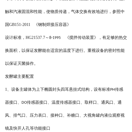
触和汽液固混和性能，使物质传递，气体交换有效地进行，参照中
国
GB151-2011
《钢制焊接压容器》
设计标准，
HG21537.7
～
《搅拌传动装置》，有足够的热交
8-1995
换面积，以保证发酵能在适宜的温度下进行。重视设备的密封性能
以保证灭菌操作。
发酵罐主要配置
1
、设备主罐体为上下椭圆封头四耳悬挂式结构，设有标准
传感
PH
器接口、
传感器接口、温度传感器接口、取样口、通风口、通
DO
风、排气口、压力表口、接种口、补糖口、大视角罐内液位观察视
镜及快开人孔等功能接口