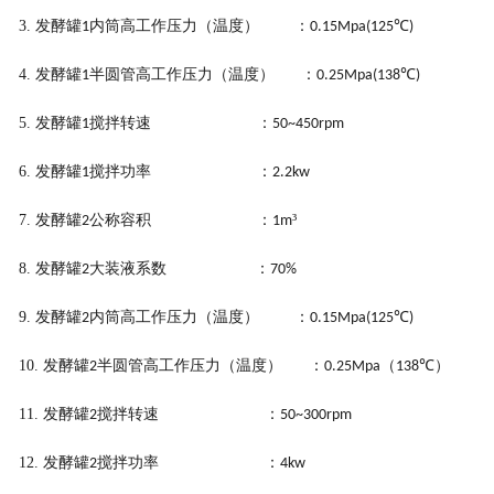
3.
发酵罐
内筒高工作压力（温度） ：
℃
1
0.15Mpa(125
)
4.
发酵罐
半圆管高工作压力（温度） ：
℃
1
0.25Mpa(138
)
5.
发酵罐
搅拌转速 ：
1
50~450rpm
6.
发酵罐
搅拌功率 ：
1
2.2kw
7.
发酵罐
公称容积 ：
³
2
1m
8.
发酵罐
大装液系数 ：
2
70%
9.
发酵罐
内筒高工作压力（温度） ：
℃
2
0.15Mpa(125
)
10.
发酵罐
半圆管高工作压力（温度） ：
（
℃）
2
0.25Mpa
138
11.
发酵罐
搅拌转速 ：
2
50~300rpm
12.
发酵罐
搅拌功率 ：
2
4kw