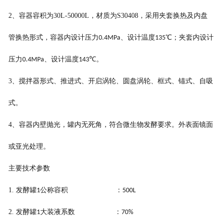
2
、容器容积为
30L
-
50000L
，材质为
S30408
，采用夹套换热及内盘
管换热形式，容器内设计压力
、设计温度
℃；夹套内设计
0.4MPa
135
压力
、设计温度
℃。
0.4MPa
143
3
、搅拌器形式、推进式、开启涡轮、圆盘涡轮、框式、锚式、自吸
式。
4
、容器内壁抛光，罐内无死角，符合微生物发酵要求。外表面镜面
或亚光处理。
主要技术参数
1.
发酵罐
公称容积 ：
1
500L
2.
发酵罐
大装液系数 ：
1
70%